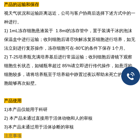
产品的运
输和保存
视天气状况和运输距离远近，公司与客户协商后选择下述方式中的一
种进行。
1) 1mL冻存细胞悬液装于 1.8ml的冻存管中，置于装满干冰的泡沫
保温盒中进行运输；收到细胞后请尽快解冻复苏细胞进行培养，如无
法立刻进行复苏操作，冻存细胞可在-80℃的条件下保存 1个月。
2) T-25培养瓶充满培养基后进行常温运输；收到细胞后请镜下观察
细胞生长状态，如铺瓶率超过 85%请立即进行传代操作，如悬浮的
细胞较多，请将培养瓶至于培养箱中静置过夜以帮助未死亡的悬浮细
胞能够再次贴壁。
产品使用
1)本产品仅能用于科研
2) 本产品未通过直接用于活体动物和人的审核
3)本产品未通过用于活体诊断的审核
注意事项