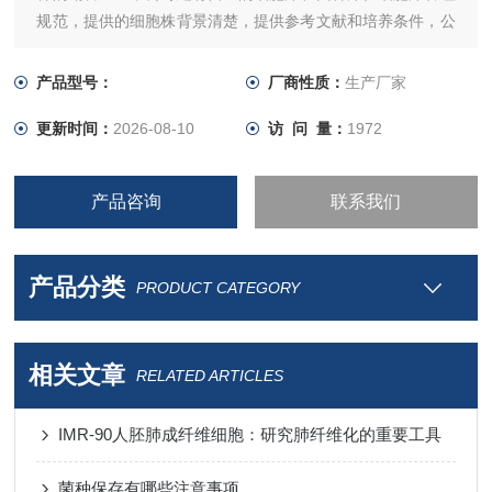
规范，提供的细胞株背景清楚，提供参考文献和培养条件，公
司引进ATCC细胞200余种，ATCC菌种800余种。并和国内各
大保藏中心有密切联系，细胞种类齐全，质量保证！
产品型号：
厂商性质：
生产厂家
更新时间：
2026-08-10
访 问 量：
1972
产品咨询
联系我们
产品分类
PRODUCT CATEGORY
相关文章
RELATED ARTICLES
IMR-90人胚肺成纤维细胞：研究肺纤维化的重要工具
菌种保存有哪些注意事项