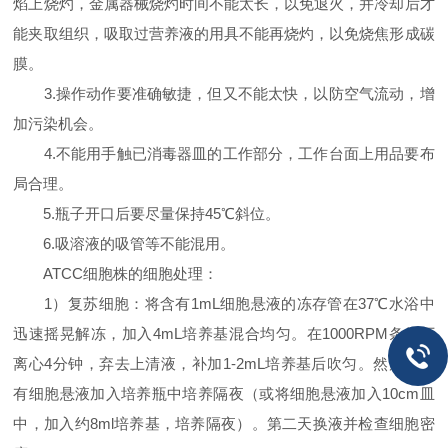
焰上烧灼，金属器械烧灼时间不能太长，以免退火，并冷却后才
能夹取组织，吸取过营养液的用具不能再烧灼，以免烧焦形成碳
膜。
3.操作动作要准确敏捷，但又不能太快，以防空气流动，增
加污染机会。
4.不能用手触已消毒器皿的工作部分，工作台面上用品要布
局合理。
5.瓶子开口后要尽量保持45℃斜位。
6.吸溶液的吸管等不能混用。
ATCC细胞株的细胞处理：
1）复苏细胞：将含有1mL细胞悬液的冻存管在37℃水浴中
迅速摇晃解冻，加入4mL培养基混合均匀。在1000RPM条件下
离心4分钟，弃去上清液，补加1-2mL培养基后吹匀。然后将所
有细胞悬液加入培养瓶中培养隔夜（或将细胞悬液加入10cm皿
中，加入约8ml培养基，培养隔夜）。第二天换液并检查细胞密