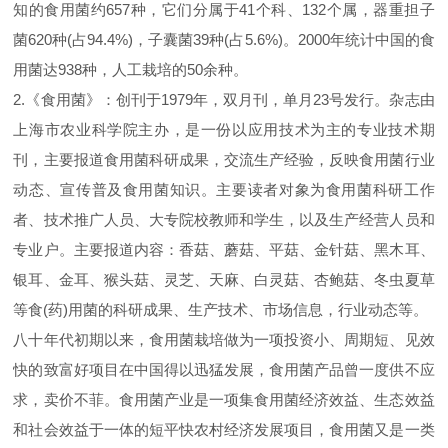
知的食用菌约657种，它们分属于41个科、132个属，器重担子
菌620种(占94.4%)，子囊菌39种(占5.6%)。2000年统计中国的食
用菌达938种，人工栽培的50余种。
2.《食用菌》：创刊于1979年，双月刊，单月23号发行。杂志由
上海市农业科学院主办，是一份以应用技术为主的专业技术期
刊，主要报道食用菌科研成果，交流生产经验，反映食用菌行业
动态、宣传普及食用菌知识。主要读者对象为食用菌科研工作
者、技术推广人员、大专院校教师和学生，以及生产经营人员和
专业户。主要报道内容：香菇、蘑菇、平菇、金针菇、黑木耳、
银耳、金耳、猴头菇、灵芝、天麻、白灵菇、杏鲍菇、冬虫夏草
等食(药)用菌的科研成果、生产技术、市场信息，行业动态等。
八十年代初期以来，食用菌栽培做为一项投资小、周期短、见效
快的致富好项目在中国得以迅猛发展，食用菌产品曾一度供不应
求，卖价不菲。食用菌产业是一项
集
食用菌
经济效益、生态效益
和社会效益于一体的短平快农村经济发展项目，食用菌又是一类