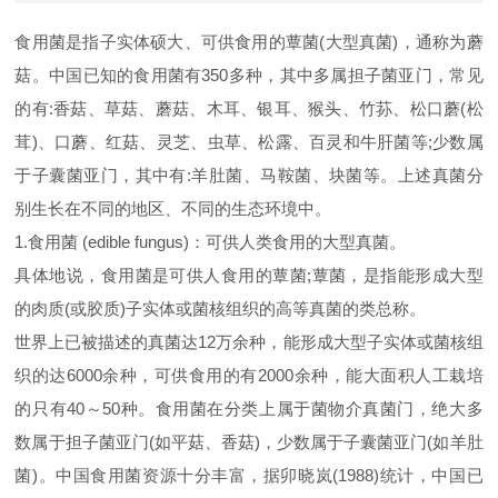
食用菌是指子实体硕大、可供食用的蕈菌(
大型真菌
)，通称为
蘑
菇
。中国已知的食用菌有350多种，其中多属担子菌亚门，常见
的有:香菇、草菇、
蘑菇
、
木耳
、
银耳
、猴头、竹荪、
松口蘑
(松
茸)、口蘑、
红菇
、
灵芝
、虫草、
松露
、
百灵
和
牛肝菌
等;少数属
于子囊菌亚门，其中有:
羊肚菌
、
马鞍菌
、
块菌
等。上述真菌分
别生长在不同的地区、不同的生态环境中。
1.食用菌 (edible fungus)：可供人类食用的大型真菌。
具体地说，食用菌是可供人食用的蕈菌;蕈菌，是指能形成大型
的肉质(或胶质)子实体或菌核组织的高等真菌的类总称。
世界上已被描述的真菌达12万余种，能形成大型子实体或菌核组
织的达6000余种，可供食用的有2000余种，能大面积人工栽培
的只有40～50种。食用菌在分类上属于菌物介真菌门，绝大多
数属于担子菌亚门(如平菇、香菇)，少数属于子囊菌亚门(如羊肚
菌)。中国食用菌资源十分丰富，据卯晓岚(1988)统计，中国已