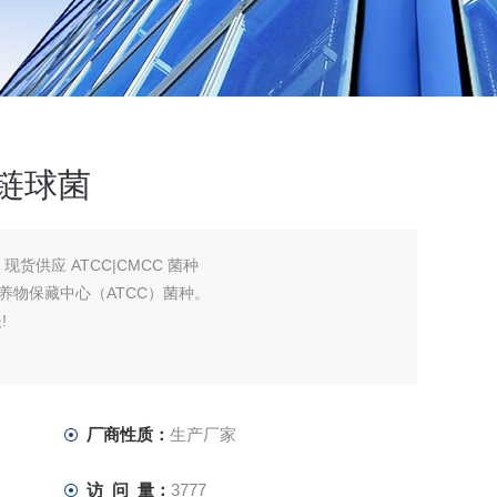
异链球菌
，现货供应 ATCC|CMCC 菌种
养物保藏中心（ATCC）菌种。
!
厂商性质：
生产厂家
访 问 量：
3777