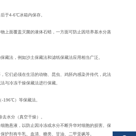
于4-6℃冰箱内保存。
养物上面覆盖灭菌的液体石蜡，一方面可防止因培养基水分蒸
的保藏法，例如沙土保藏法和滤纸保藏法应用相当广泛。
等，它们必须在生活的动物、昆虫、鸡胚内感染并传代，此法
藏法与冷冻干燥保藏法进行保藏。
（-196℃）等保藏法。
除去水分（真空干燥）。
备细胞悬液，以防止因冷冻或水分不断升华对细胞的损害。保
。保护剂有牛乳、血清、糖类、甘油、二甲亚砜等。