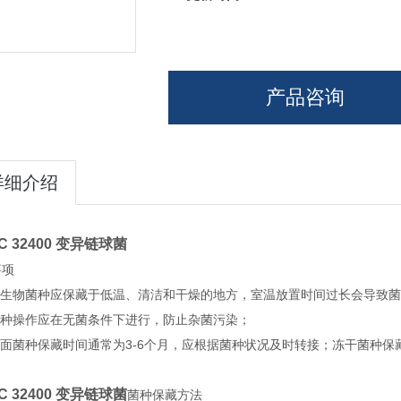
产品咨询
详细介绍
C 32400 变异链球菌
事项
 微生物菌种应保藏于低温、清洁和干燥的地方，室温放置时间过长会导致
菌种操作应在无菌条件下进行，防止杂菌污染；
斜面菌种保藏时间通常为3-6个月，应根据菌种状况及时转接；冻干菌种保藏
C 32400 变异链球菌
菌种保藏方法