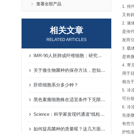
查看全部产品
1. 
又有
2. 
相关文章
是传
RELATED ARTICLES
发而
3. 
IMR-90人胚肺成纤维细胞：研究肺纤维化的重要工具
是将
4. 
关于微生物菌种的保存方法，您知道几种？
用于
相当
肝癌细胞系分多少种？
5. 
可分低
黑色素瘤细胞株在适宜条件下无限传代
6. 
Science：科学家发现钙通道“线粒体蛋白EMRE”
先使
有些
如何提高菌种的质量呢？这几方面须留意！
护性