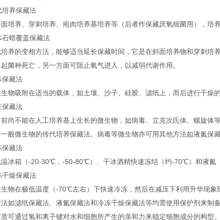
传代培养保藏法
斜面培养、穿刺培养、疱肉培养基培养等（后者作保藏厌氧细菌用），培养后
液体石蜡覆盖保藏法
代培养的变相方法，能够适当延长保藏时间，它是在斜面培养物和穿刺培
引起菌种死亡，另一方面可阻止氧气进入，以减弱代谢作用。
载体保藏法
微生物吸附在适当的载体，如土壤、沙子、硅胶、滤纸上，而后进行干燥
寄主保藏法
目前尚不能在人工培养基上生长的微生物，如病毒、立克次氏体、螺旋体
于一般微生物的传代培养保藏法。病毒等微生物亦可用其他方法如液氮保
冷冻保藏法
温冰箱（-20-30℃，-50-80℃）、干冰酒精快速冻结（约-70℃）和液氮
冷冻干燥保藏法
微生物在极低温度（-70℃左右）下快速冷冻，然后在减压下利用升华现象
方法如滤纸保藏法、液氮保藏法和冷冻干燥保藏法等均需使用保护剂来制
溶质可通过氢和离子键对水和细胞所产生的亲和力来稳定细胞成分的构型