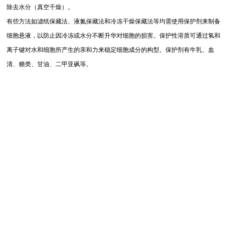
除去水分（真空干燥）。
有些方法如滤纸保藏法、液氮保藏法和冷冻干燥保藏法等均需使用保护剂来制备
细胞悬液，以防止因冷冻或水分不断升华对细胞的损害。保护性溶质可通过氢和
离子键对水和细胞所产生的亲和力来稳定细胞成分的构型。保护剂有牛乳、血
清、糖类、甘油、二甲亚砜等。