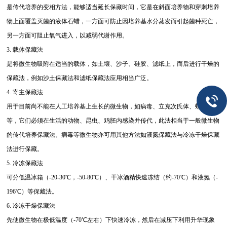
是传代培养的变相方法，能够适当延长保藏时间，它是在斜面培养物和穿刺培养
物上面覆盖灭菌的液体石蜡，一方面可防止因培养基水分蒸发而引起菌种死亡，
另一方面可阻止氧气进入，以减弱代谢作用。
3. 载体保藏法
是将微生物吸附在适当的载体，如土壤、沙子、硅胶、滤纸上，而后进行干燥的
保藏法，例如沙土保藏法和滤纸保藏法应用相当广泛。
4. 寄主保藏法
用于目前尚不能在人工培养基上生长的微生物，如病毒、立克次氏体、螺旋体
等，它们必须在生活的动物、昆虫、鸡胚内感染并传代，此法相当于一般微生物
的传代培养保藏法。病毒等微生物亦可用其他方法如液氮保藏法与冷冻干燥保藏
法进行保藏。
5. 冷冻保藏法
可分低温冰箱（-20-30℃，-50-80℃）、干冰酒精快速冻结（约-70℃）和液氮（-
196℃）等保藏法。
6. 冷冻干燥保藏法
先使微生物在极低温度（-70℃左右）下快速冷冻，然后在减压下利用升华现象