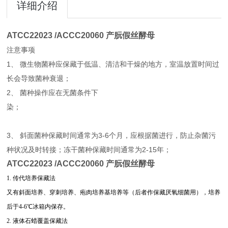
详细介绍
ATCC22023 /ACCC20060 产朊假丝酵母
注意事项
1、 微生物菌种应保藏于低温、清洁和干燥的地方，室温放置时间过
长会导致菌种衰退；
2、 菌种操作应在无菌条件下
染；
3、 斜面菌种保藏时间通常为3-6个月，应根据菌
进行，防止杂菌污
种状况及时转接；冻干菌种保藏时间通常为2-15年；
ATCC22023 /ACCC20060 产朊假丝酵母
1. 传代培养保藏法
又有斜面培养、穿刺培养、疱肉培养基培养等（后者作保藏厌氧细菌用），培养
后于4-6℃冰箱内保存。
2. 液体石蜡覆盖保藏法