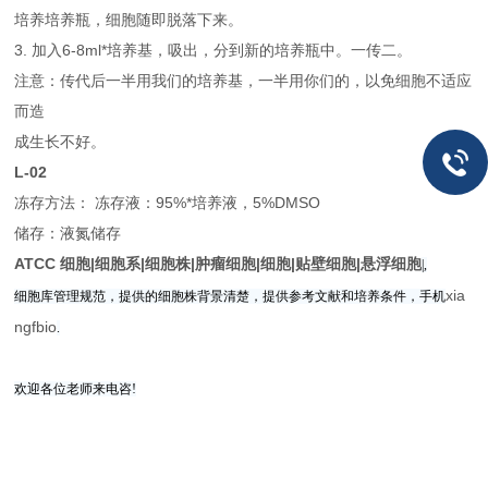
培养培养瓶，细胞随即脱落下来。
3. 加入6-8ml*培养基，吸出，分到新的培养瓶中。一传二。
注意：传代后一半用我们的培养基，一半用你们的，以免细胞不适应
而造
成生长不好。
L-02
冻存方法： 冻存液：95%*培养液，5%DMSO
储存：液氮储存
ATCC 细胞|细胞系|细胞株|肿瘤细胞|细胞|贴壁细胞|悬浮细胞
|,
xia
细胞库管理规范，提供的细胞株背景清楚，提供参考文献和培养条件，手机
ngfbio
.
欢迎各位老师来电咨!