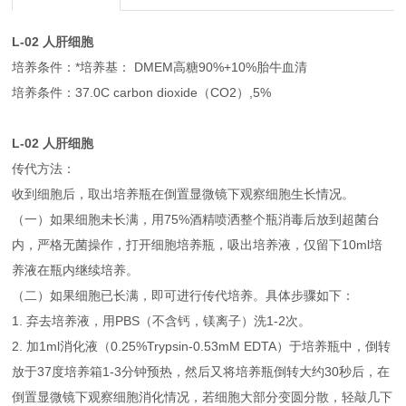
L-02
人肝细胞
培养条件：*培养基： DMEM高糖90%+10%胎牛血清
培养条件：37.0C carbon dioxide（CO2）,5%
L-02
人肝细胞
传代方法：
收到细胞后，取出培养瓶在倒置显微镜下观察细胞生长情况。
（一）如果细胞未长满，用75%酒精喷洒整个瓶消毒后放到超菌台
内，严格无菌操作，打开细胞培养瓶，吸出培养液，仅留下10ml培
养液在瓶内继续培养。
（二）如果细胞已长满，即可进行传代培养。具体步骤如下：
1. 弃去培养液，用PBS（不含钙，镁离子）洗1-2次。
2. 加1ml消化液（0.25%Trypsin-0.53mM EDTA）于培养瓶中，倒转
放于37度培养箱1-3分钟预热，然后又将培养瓶倒转大约30秒后，在
倒置显微镜下观察细胞消化情况，若细胞大部分变圆分散，轻敲几下