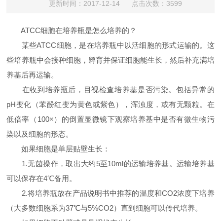
更新时间：2017-12-14 点击次数：3599
ATCC细胞在培养瓶是怎么培养的？
某些ATCC细胞，是在培养瓶中以活细胞的形式运输的。这
些培养瓶中会接种细胞，孵育并保证细胞能生长，然后补充满培
养基后再运输。
在收到培养瓶后，目视检查培养基是否污染。包括异常的
pH变化（苯酚红变为黄色或紫色），浑浊度，或有无颗粒。在
低倍率（100×）的倒置显微镜下观察培养基中是否有微生物污
染以及细胞的形态。
如果细胞是单层贴壁生长：
1.无菌操作，取出大约5至10ml的运输培养基。运输培养基
可以保存在4℃备用。
2.将培养瓶放在产品说明书中推荐的温度和CO2浓度下培养
（大多数细胞系为37℃与5%CO2）直到细胞可以传代培养。