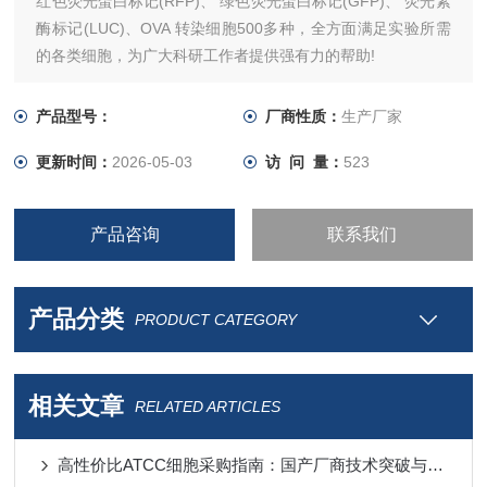
红色荧光蛋白标记(RFP)、 绿色荧光蛋白标记(GFP)、 荧光素
酶标记(LUC)、OVA 转染细胞500多种，全方面满足实验所需
的各类细胞，为广大科研工作者提供强有力的帮助!
复祥生物可提供荧光转染定制服务，为科研实验之路减少更多
阻碍。
产品型号：
厂商性质：
生产厂家
更新时间：
2026-05-03
访 问 量：
523
产品咨询
联系我们
产品分类
PRODUCT CATEGORY
相关文章
RELATED ARTICLES
高性价比ATCC细胞采购指南：国产厂商技术突破与进口替代分析