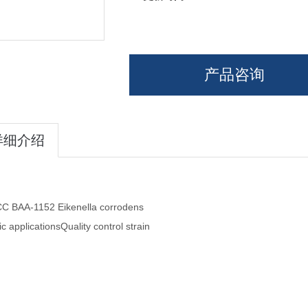
产品咨询
详细介绍
ic applications
Quality control strain