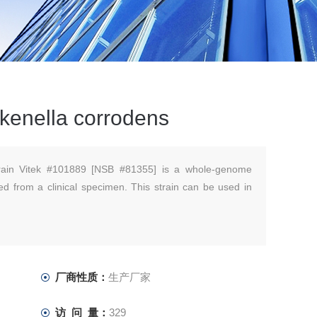
enella corrodens
train Vitek #101889 [NSB #81355] is a whole-genome
d from a clinical specimen. This strain can be used in
厂商性质：
生产厂家
访 问 量：
329