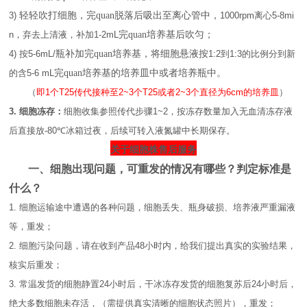
3)
轻轻吹打细胞，完
quan脱落后吸出至离心管中，
1000
rpm
离心
5-8mi
n
，弃去上清液，补加
1-2mL
完
quan培养基后吹匀；
4)
按
5-6mL/
瓶补加完
quan培养基，将细胞悬液按
1
:
2
到
1
:3
的比例分到新
的含
5-6 mL
完
quan培养基的培养皿中或者培养瓶中。
（
即
1
个
T25
传代接种至
2~3
个
T25
或者
2~3
个直径为
6cm
的培养皿
）
3.
细胞冻存：
细胞收集参照传代步骤
1~2
，按冻存数量加入无血清冻存液
后直接放
-80℃
冰箱过夜，后续可转入液氮罐中长期保存。
关于细胞株售后服务
一、
细胞出现问题，可重发的情况有哪些？判定标准是
什么？
1.
细胞运输途中遭遇的各种问题，细胞丢失、瓶身破损、培养液严重漏液
等，重发；
2.
细胞污染问题，请在收到产品
48
小时内，给我们提出真实的实验结果，
核实后重发；
3.
常温发货的细胞静置
24
小时后，干冰冻存发货的细胞复苏后
24
小时后，
绝大多数细胞未存活，（需提供真实清晰的细胞状态照片），重发；