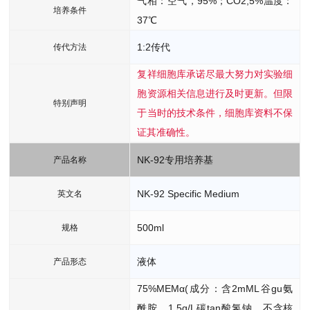
气相：空气，95%；CO2,5%温度：
培养条件
37℃
1:2传代
传代方法
复祥细胞库承诺尽最大努力对实验细
胞资源相关信息进行及时更新。但限
特别声明
于当时的技术条件，细胞库资料不保
证其准确性。
NK-92专用培养基
产品名称
NK-92 Specific Medium
英文名
500ml
规格
液体
产品形态
75%MEMα(成分：含2mML谷gu氨
酰胺，1.5g/L碳tan酸氢钠，不含核