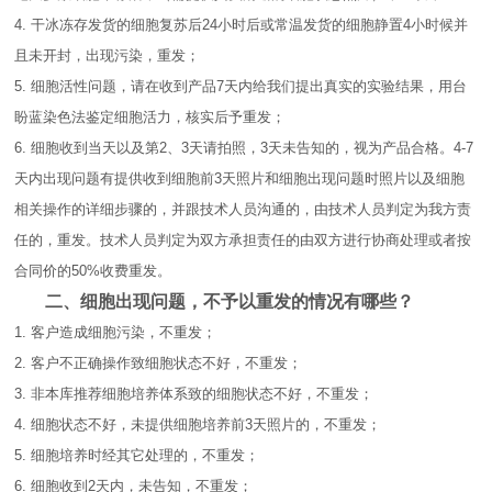
4.
干冰冻存发货的细胞复苏后
24
小时后或常温发货的细胞静置
4
小时候并
且未开封，出现污染，重发；
5.
细胞活性问题，请在收到产品
7
天内给我们提出真实的实验结果，用台
盼蓝染色法鉴定细胞活力，核实后予重发；
6.
细胞收到当天以及第
2
、
3
天请拍照，
3
天未告知的，视为产品合格。
4-7
天内出现问题有提供收到细胞前
3
天照片和细胞出现问题时照片以及细胞
相关操作的详细步骤的，并跟技术人员沟通的，由技术人员判定为我方责
任的，重发。技术人员判定为双方承担责任的由双方进行协商处理或者按
合同价的
50%
收费重发。
二、
细胞出现问题，不予以重发的情况有哪些？
1.
客户造成细胞污染，不重发；
2.
客户不正确操作致细胞状态不好，不重发；
3.
非本库推荐细胞培养体系致的细胞状态不好，不重发；
4.
细胞状态不好，未提供细胞培养前
3
天照片的，不重发；
5.
细胞培养时经其它处理的，不重发；
6.
细胞收到
2
天内，未告知，不重发；