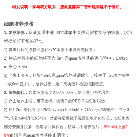
特别说明：未与我方联系，擅自复苏第二管出现问题不予售后。
细胞培养步骤
1.
复苏细胞：
从液氮灌中或
-80
℃
冰箱中查找到需要复苏的细胞，水浴
锅提前打开预热
37
℃
。
1)
将查找到的冻存细胞在
37℃
水浴中迅速摇晃解冻；
2)
将冻存管中的细胞移至含
5ml
完
quan培养基的离心管中，
1000rp
m
离心
5min
；
3)
弃去上清液，补加
4-6mL
完
quan培养基后吹匀，接种于
T25
培养瓶中
（或
6cm
皿中），培养过夜，第二天换液并检查细胞密度。
2.
细胞传代：
如果细胞密度达
80%-90%
，即可进行传代培养。
1)
弃去培养上清，用不含钙、镁离子的
PBS
润洗细胞
1-2
次；
2)
加
1-2mL
消化液（
0.25%Trypsin-0.53mM EDTA
）于培养瓶中，置于
3
7℃
培养箱中消化
3
-
5
min
，然后在显微镜下观察细胞消化情况，若细胞大
部分变圆并脱落，迅速拿回操作台，轻敲几下培养瓶后，
加
5ml
以上含
1
0%
血清的完
quan培养基终止消化；