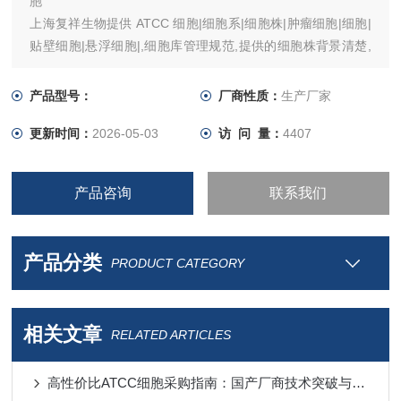
胞
上海复祥生物提供 ATCC 细胞|细胞系|细胞株|肿瘤细胞|细胞|
贴壁细胞|悬浮细胞|,细胞库管理规范,提供的细胞株背景清楚,
提供参考文献和培养条件,网站上有细胞照片,欢迎各位老师咨
询!
产品型号：
厂商性质：
生产厂家
更新时间：
2026-05-03
访 问 量：
4407
产品咨询
联系我们
产品分类
PRODUCT CATEGORY
相关文章
RELATED ARTICLES
高性价比ATCC细胞采购指南：国产厂商技术突破与进口替代分析