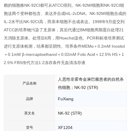
赖的细胞株NK-92CI都可从ATCC得到。NK-92MI细胞和NK-92CI细
胞这两个变种都包含、表达并合成hIL-2cDNA。NK-92MI细胞合成的
IL-2水平比NK-92CI高，而亲本细胞不合成表达。1998年9月提交到
ATCC的培养物污染了支原体，其后代通过BM细胞周期蛋白处理21
天消除支原体。处理后6周，用Hoechst染色、PCR和标准培养测试
进行支原体检测，结果都呈阴性。培养条件MEMα＋0.2mM Inositol
＋0.1mM β-mercaptoethanol＋0.02mM Folic Acid＋12.5% HS＋1
2.5% FBS传代方法1:2冻存条件无血清冻存液
人恶性非霍奇金淋巴瘤患者的自然杀
产品名称
伤细胞；NK-92 (STR)
FuXiang
品牌
NK-92 (STR)
英文名
XF1204
货号