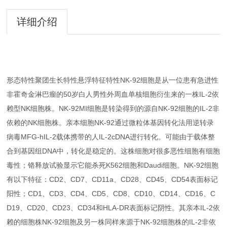
详细介绍
形态特性聚团生长特性悬浮特征特性NK-92细胞是从一位患有急进性
非霍奇金淋巴瘤的50岁白人男性外周血单核细胞衍生来的一株IL-2依
赖型NK细胞株。NK-92MI细胞是转染得到的源自NK-92细胞的IL-2非
依赖的NK细胞株。亲本细胞NK-92通过微粒体基因转化法用逆转录
病毒MFG-hIL-2载体携带的人IL-2cDNA进行转化。可能由于载体整
合到基因组DNA中，转化是稳定的。这株细胞对很多恶性细胞有细胞
毒性；铬释放试验显示它能杀死K562细胞和Daudi细胞。NK-92细胞
有以下特征：CD2、CD7、CD11a、CD28、CD45、CD54表面标记
阳性；CD1、CD3、CD4、CD5、CD8、CD10、CD14、CD16、C
D19、CD20、CD23、CD34和HLA-DR表面标记阴性。其亲本IL-2依
赖的细胞株NK-92细胞及另一株同样来源于NK-92细胞株的IL-2非依