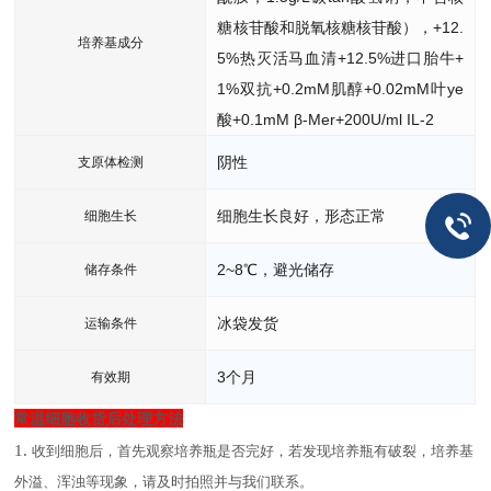
糖核苷酸和脱氧核糖核苷酸），+12.
培养基成分
5%热灭活马血清+12.5%进口胎牛+
1%双抗+0.2mM肌醇+0.02mM叶ye
酸+0.1mM β-Mer+200U/ml IL-2
阴性
支原体检测
细胞生长良好，形态正常
细胞生长
2~8℃，避光储存
储存条件
冰袋发货
运输条件
3个月
有效期
常温细胞收货后处理方法
1.
收到细胞后，首先观察培养瓶是否完好，若发现培养瓶有破裂，培养基
外溢、浑浊等现象，请及时拍照并与我们联系。