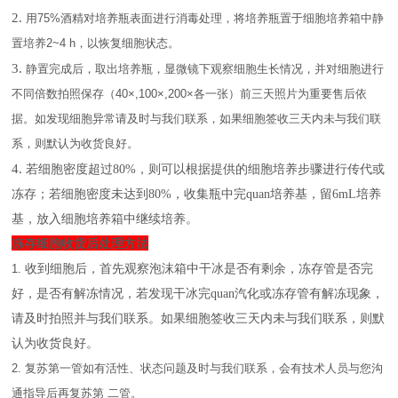
2.
用
75%
酒精对培养瓶表面进行消毒处理，将培养瓶置于细胞培养箱中静
置培养
2~4 h
，以恢复细胞状态。
3.
静置完成后，取出培养瓶，显微镜下观察细胞生长情况，并对细胞进行
不同倍数拍照保存（
40×,100×,200×
各一张）前三天照片为重要售后依
据。如发现细胞异常请及时与我们联系，如果细胞签收三天内未与我们联
系，则默认为收货良好。
4.
若细胞密度超过
80%，则可以根据提供的细胞培养步骤进行传代或
冻存；若细胞密度未达到80%，收集瓶中完quan培养基，留6mL培养
基，放入细胞培养箱中继续培养。
冻存细胞收货后处理方法
1.
收到细胞后，首先观察泡沫箱中干冰是否有剩余，冻存管是否完
好，是否有解冻情况，若发现干冰完
quan汽化或冻存管有解冻现象，
请及时拍照并与我们联系。如果细胞签收三天内未与我们联系，则默
认为收货良好。
2.
复苏第一管如有活性、状态问题及时与我们联系，会有技术人员与您沟
通指导后再复苏第
二管。