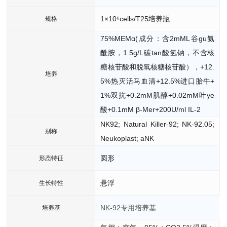
1×10⁶cells/T25培养瓶
规格
75%MEMα(成分：含2mML谷gu氨
酰胺，1.5g/L碳tan酸氢钠，不含核
糖核苷酸和脱氧核糖核苷酸），+12.
培养
5%热灭活马血清+12.5%进口胎牛+
1%双抗+0.2mM肌醇+0.02mM叶ye
酸+0.1mM β-Mer+200U/ml IL-2
NK92; Natural Killer-92; NK-92.05;
别称
Neukoplast; aNK
圆形
形态特征
悬浮
生长特性
NK-92专用培养基
培养基