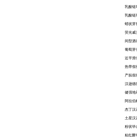
乳酸链球
乳酸链球
蜡状芽孢
荧光威克
间型酒香
葡萄芽假
近平滑假
热带假丝
产朊假丝
汉逊德巴
健强地霉
阿拉伯糖
杰丁汉逊
土星汉逊
粉状毕赤
粘红酵母