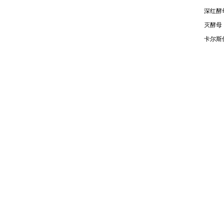
深红酵母
灭酵母
卡尔斯伯