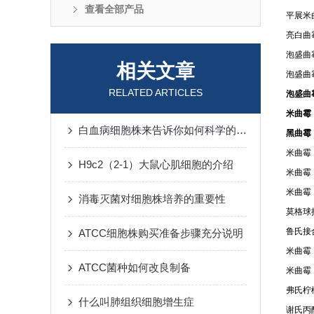
查看全部产品
平展米曲
亮白曲霉
泡盛曲霉
相关文章
泡盛曲霉
RELATED ARTICLES
泡盛曲霉
米曲霉 
白血病细胞株来告诉你如何科学的预防白血病
黑曲霉 
米曲霉 
H9c2（2-1）大鼠心肌细胞的介绍
米曲霉 
米曲霉 
消毒灭菌对细胞株培养的重要性
莫格球拟
鲁氏接合
ATCC细胞株购买准备步骤充分说明
米曲霉 
ATCC菌种如何改良制备
米曲霉 
弗氏柠檬
什么叫肺组织细胞增生症
谢氏丙酸