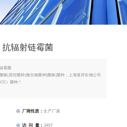
， 抗辐射链霉菌
射链霉菌
标准菌株|质控菌种|微生物菌种|菌株|菌种，上海复祥生物公司
C）菌种,*.
厂商性质：
生产厂家
访 问 量：
3497