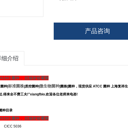
产品咨询
详细介绍
Z41901菌种， 抗辐射链霉菌
标准菌株
微生物菌种
菌种|
|质控菌种|
|菌株|菌种，现货供应 ATCC 菌种 上海复祥
.得来全不费工夫!"xiangfbio.欢迎各位老师来电咨!
菌种目录
Z41901菌种， 抗辐射链霉菌
CICC 5036