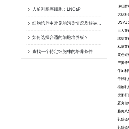
许旺酵母
人前列腺癌细胞；LNCaP
大肠杆菌
DSMZ 
细胞培养中常见的污染情况及解决方法
巨大芽孢
如何选择合适的细胞培养板？
球型芽孢
枯草芽孢
查找一个特定细胞株的培养条件
黄色短杆
产黄纤维
保加利亚
干酷乳杆
植物乳杆
变形杆菌
恶臭假单
藤黄八叠
乳酸链球
乳酸链球