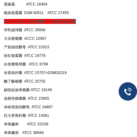
黑曲霉 ATCC 16404
蛎灰链霉菌 DSM 40511、ATCC 27455
ATCC BAA-1088菌种，光伏希瓦氏菌
停乳链球菌 ATCC 35666
大豆根瘤菌 ACCC 15067
产朊假丝酵母 ATCC 22023
砖红链霉菌 ATCC 19776
白色葡萄球菌 ATCC 8799
长双歧杆菌 ATCC 15707=DSM20219
酪丁酸梭菌 ATCC 25755
缺陷短波单胞菌
ATCC 19146
放射性根瘤菌 ATCC 15955
休哈塔假丝酵母 ATCC 34887
巨大芽孢杆菌 ATCC 14581
串珠镰孢 ATCC 52539
串珠镰孢 ATCC 38946