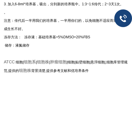
3. 加入6-8ml*培养基，吸出，分到新的培养瓶中。1:3~1:6传代；2~3天1次。
。
注意：传代后一半用我们的培养基，一半用你们的，以免细胞不适应而造
成生长不好。
冻存方法： 冻存液：基础培养基+5%DMSO+20%FBS
储存：液氮储存
ATCC
细胞系
细胞株
肿瘤细胞
细胞|
|
|
|细胞|贴壁细胞|悬浮细胞|,细胞库管理规
细胞株
范,提供的
背景清楚,提供参考文献和优培养条件