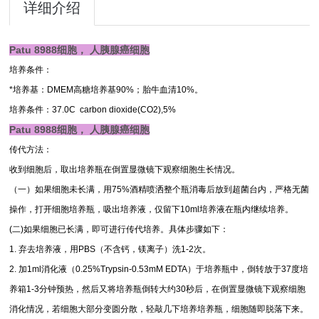
详细介绍
Patu 8988细胞， 人胰腺癌细胞
培养条件：
*培养基：DMEM高糖培养基90%；胎牛血清10%。
培养条件：37.0C carbon dioxide(CO2),5%
Patu 8988细胞， 人胰腺癌细胞
传代方法：
收到细胞后，取出培养瓶在倒置显微镜下观察细胞生长情况。
（一）如果细胞未长满，用75%酒精喷洒整个瓶消毒后放到超菌台内，严格无菌
操作，打开细胞培养瓶，吸出培养液，仅留下10ml培养液在瓶内继续培养。
(二)如果细胞已长满，即可进行传代培养。具体步骤如下：
1. 弃去培养液，用PBS（不含钙，镁离子）洗1-2次。
2. 加1ml消化液（0.25%Trypsin-0.53mM EDTA）于培养瓶中，倒转放于37度培
养箱1-3分钟预热，然后又将培养瓶倒转大约30秒后，在倒置显微镜下观察细胞
消化情况，若细胞大部分变圆分散，轻敲几下培养培养瓶，细胞随即脱落下来。