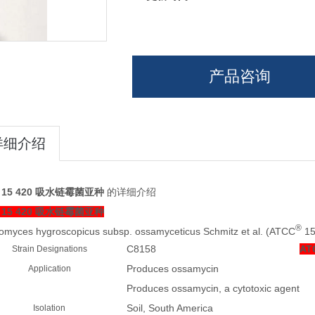
产品咨询
详细介绍
 15 420 吸水链霉菌亚种
的详细介绍
 15 420 吸水链霉菌亚种
®
tomyces hygroscopicus
subsp.
ossamyceticus
Schmitz et al. (ATCC
15
C8158
AT
Strain Designations
Produces ossamycin
Application
Produces ossamycin, a cytotoxic agent
Soil, South America
Isolation