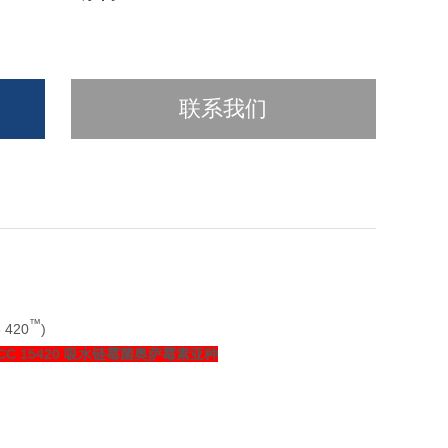
联系我们
™
 420
)
CC 15420 吸水链霉菌奥萨霉素亚种