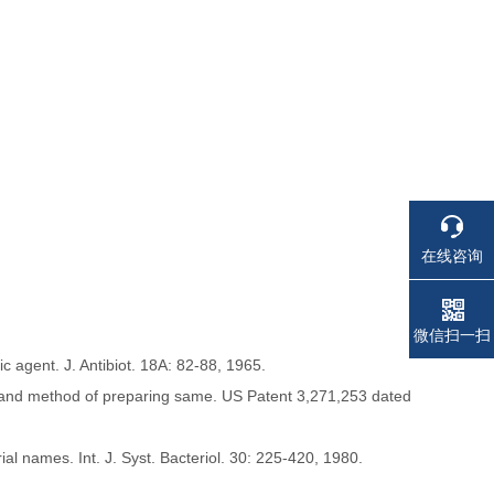
在线咨询
电话
电话
微信扫一扫
c agent. J. Antibiot. 18A: 82-88, 1965.
n and method of preparing same. US Patent 3,271,253 dated
ial names. Int. J. Syst. Bacteriol. 30: 225-420, 1980.