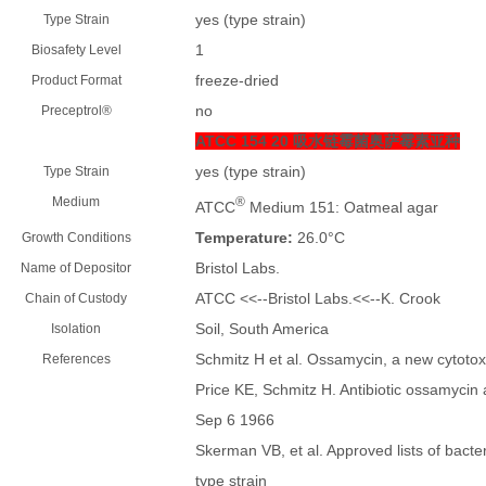
yes (type strain)
Type Strain
1
Biosafety Level
freeze-dried
Product Format
no
Preceptrol®
ATCC 154 20 吸水链霉菌奥萨霉素亚种
yes (type strain)
Type Strain
Medium
®
ATCC
Medium 151: Oatmeal agar
Temperature:
26.0°C
Growth Conditions
Bristol Labs.
Name of Depositor
ATCC <<--Bristol Labs.<<--K. Crook
Chain of Custody
Soil, South America
Isolation
Schmitz H et al. Ossamycin, a new cytotoxi
References
Price KE, Schmitz H. Antibiotic ossamyci
Sep 6 1966
Skerman VB, et al. Approved lists of bacter
type strain