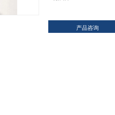
产品咨询
详细介绍
2 金黄地鼠肋骨来源细胞
的介绍
C 细胞|细胞系|细胞株|肿瘤细胞|细胞|贴壁细胞|悬浮细胞|,细胞库管理
2 金黄地鼠肋骨来源细胞
传代方法：
细胞后，取出培养瓶在倒置显微镜下观察细胞生长情况。
）如果细胞未长满，用75%酒精喷洒整个瓶消毒后放到超菌台内，严格无菌
继续培养。