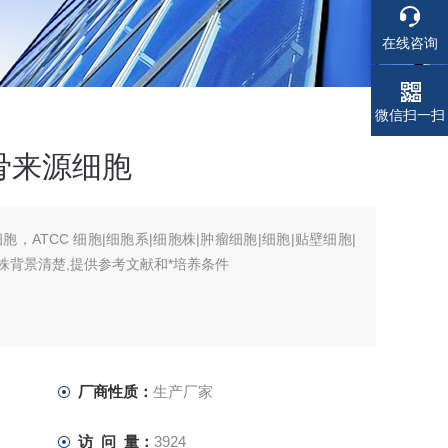
在线咨询
电话
电话
微信扫一扫
肋骨来源细胞
胞，ATCC 细胞|细胞系|细胞株|肿瘤细胞|细胞|贴壁细胞|
胞株背景清楚,提供参考文献和*培养条件
厂商性质：
生产厂家
访 问 量：
3924