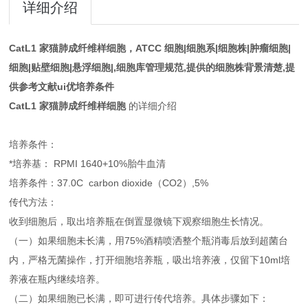
详细介绍
CatL1 家猫肺成纤维样细胞
，ATCC 细胞|细胞系|细胞株|肿瘤细胞|
细胞|贴壁细胞|悬浮细胞|,细胞库管理规范,提供的细胞株背景清楚,提
供参考文献ui优培养条件
CatL1 家猫肺成纤维样细胞
的详细介绍
培养条件：
*培养基： RPMI 1640+10%胎牛血清
培养条件：37.0C carbon dioxide（CO2）,5%
传代方法：
收到细胞后，取出培养瓶在倒置显微镜下观察细胞生长情况。
（一）如果细胞未长满，用75%酒精喷洒整个瓶消毒后放到超菌台
内，严格无菌操作，打开细胞培养瓶，吸出培养液，仅留下10ml培
养液在瓶内继续培养。
（二）如果细胞已长满，即可进行传代培养。具体步骤如下：