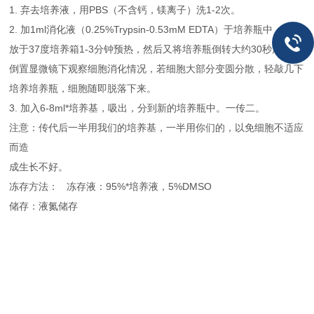
1. 弃去培养液，用PBS（不含钙，镁离子）洗1-2次。
2. 加1ml消化液（0.25%Trypsin-0.53mM EDTA）于培养瓶中，倒转
放于37度培养箱1-3分钟预热，然后又将培养瓶倒转大约30秒后，在
倒置显微镜下观察细胞消化情况，若细胞大部分变圆分散，轻敲几下
培养培养瓶，细胞随即脱落下来。
3. 加入6-8ml*培养基，吸出，分到新的培养瓶中。一传二。
注意：传代后一半用我们的培养基，一半用你们的，以免细胞不适应
而造
成生长不好。
冻存方法： 冻存液：95%*培养液，5%DMSO
储存：液氮储存