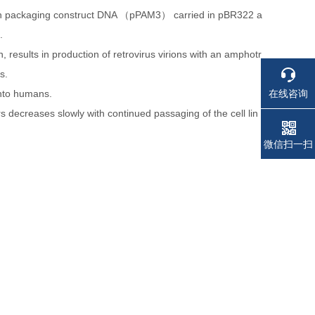
with packaging construct DNA （pPAM3） carried in pBR322 a
.
on, results in production of retrovirus virions with an amphotr
s.
在线咨询
into humans.
s decreases slowly with continued passaging of the cell lin
电话
电话
微信扫一扫