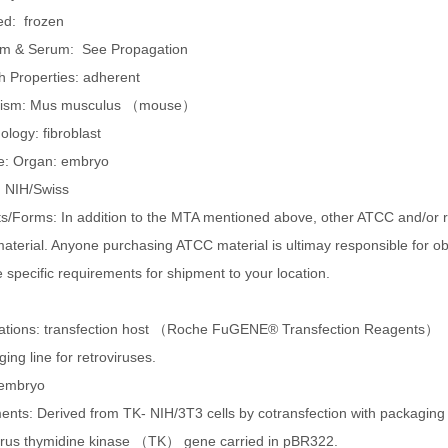
ed: frozen
m & Serum: See Propagation
 Properties: adherent
ism: Mus musculus （mouse）
logy: fibroblast
e: Organ: embryo
: NIH/Swiss
s/Forms: In addition to the MTA mentioned above, other ATCC and/or reg
terial. Anyone purchasing ATCC material is ultimay responsible for obt
e specific requirements for shipment to your location.
cations: transfection host （Roche FuGENE® Transfection Reagents）
ing line for retroviruses.
embryo
nts: Derived from TK- NIH/3T3 cells by cotransfection with packagin
virus thymidine kinase （TK） gene carried in pBR322.