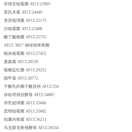
菲律宾链霉菌 ATCC23905
里氏木霉 ATCC24449
变异链球菌 ATCC25175
沙链霉菌 ATCC25488
酪丁酸梭菌 ATCC25755
ATCC 9027 铜绿假单孢菌
蛎灰链霉菌 ATCC27455
黄曲霉 ATCC28539
噬糖盐红菌 ATCC29252
隐甲藻 ATCC30772
干酪乳杆菌干酪亚种 ATCC334
休哈塔假丝酵母 ATCC34887
停乳链球菌 ATCC35666
昆明链霉菌 ATCC35682
扣囊内孢霉 ATCC36213
马克斯克鲁维酵母 ATCC36534