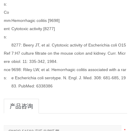
s:
Co
mm
Hemorrhagic colitis [9698]
ent
Cytotoxic activity [8277]
s:
8277: Beery JT, et al. Cytotoxic activity of Escherichia coli O15
Ref
7:H7 culture filtrate on the mouse colon and kidney. Curr. Micr
ere
obiol. 11: 335-342, 1984.
nce
9698: Riley LW, et al. Hemorrhagic colitis associated with a rar
s:
e Escherichia coli serotype. N. Engl. J. Med. 308: 681-685, 19
83. PubMed: 6338386
产品咨询