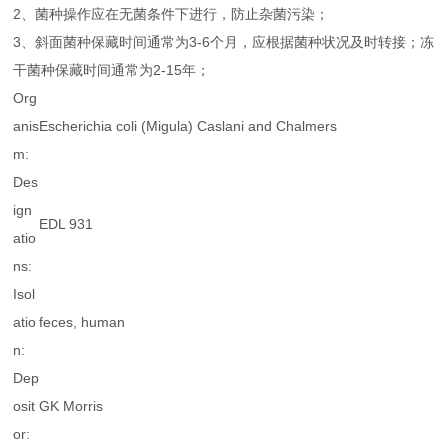
2、菌种操作应在无菌条件下进行，防止杂菌污染；
3、斜面菌种保藏时间通常为3-6个月，应根据菌种状况及时转接；冻
干菌种保藏时间通常为2-15年；
Org
anis
Escherichia coli
(Migula) Caslani and Chalmers
m:
Des
ign
EDL 931
atio
ns:
Isol
atio
feces, human
n:
Dep
osit
GK Morris
or: