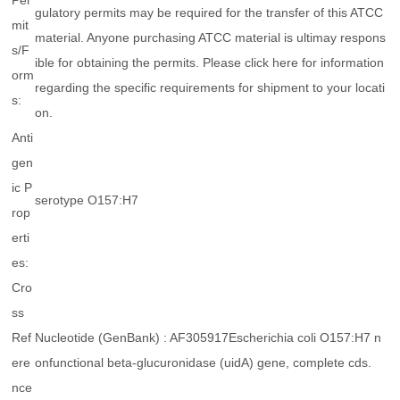
Per
gulatory permits may be required for the transfer of this ATCC
mit
material. Anyone purchasing ATCC material is ultimay respons
s/F
ible for obtaining the permits. Please click here for information
orm
regarding the specific requirements for shipment to your locati
s:
on.
Anti
gen
ic P
serotype O157:H7
rop
erti
es:
Cro
ss
Ref
Nucleotide (GenBank) : AF305917Escherichia coli O157:H7 n
ere
onfunctional beta-glucuronidase (uidA) gene, complete cds.
nce