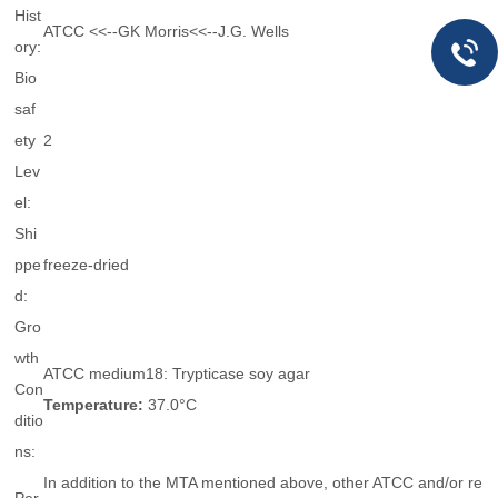
Hist
ATCC <<--GK Morris<<--J.G. Wells
ory:
Bio
saf
ety
2
Lev
el:
Shi
ppe
freeze-dried
d:
Gro
wth
ATCC medium18: Trypticase soy agar
Con
Temperature:
37.0°C
ditio
ns:
In addition to the MTA mentioned above, other ATCC and/or re