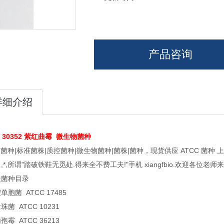
产品咨询
详细介绍
 30352 紫红曲霉
微生物菌种
C 菌种|标准菌株|质控菌种|微生物菌种|菌株|菌种，现货供应 ATCC 
,*,所谓"踏破铁鞋无觅处.得来全不费工夫!"手机 xiangfbio.欢迎各位老师
是菌种目录
单胞菌 ATCC 17485
菌 ATCC 10231
霉 ATCC 36213