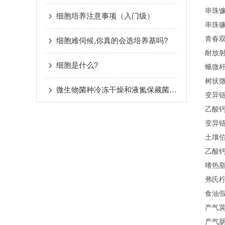
串珠镰
细胞培养注意事项（入门级）
串珠镰
青春双
细胞难伺候,你真的会选培养基吗?
耐放射
细胞是什么?
蛾微杆
树状微
微生物菌种冷冻干燥和液氮保藏菌种技术
变异链球
乙酸钙
变异链球
土壤伯
乙酸钙
嗜热脂
弗氏柠
食油假单
产气荚
产气肠杆