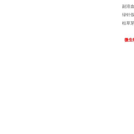
副溶血
绿针假单
枯草芽
微生