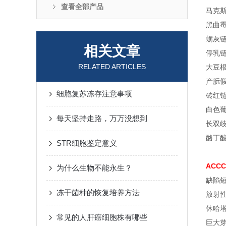
查看全部产品
马克斯
黑曲霉
蛎灰链霉
相关文章
停乳链球
RELATED ARTICLES
大豆根
产朊假
细胞复苏冻存注意事项
砖红链霉
白色葡
每天坚持走路，万万没想到
长双歧杆
酪丁酸梭
STR细胞鉴定意义
ACCC
为什么生物不能永生？
缺陷短
冻干菌种的恢复培养方法
放射性
休哈塔
常见的人肝癌细胞株有哪些
巨大芽