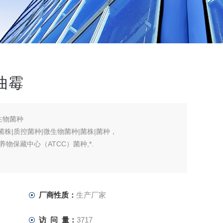
红曲霉
微生物菌种
准菌株|质控菌种|微生物菌种|菌株|菌种，
保藏中心（ATCC）菌种,*.
厂商性质：
生产厂家
访 问 量：
3717