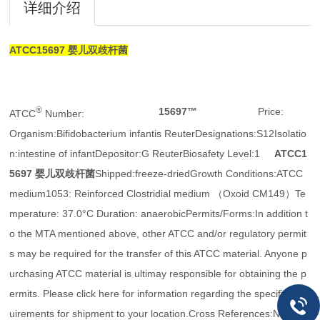
详细介绍
ATCC15697 婴儿双歧杆菌
®
15697™
Price:
ATCC
Number:
Organism:Bifidobacterium infantis ReuterDesignations:S12Isolatio
n:intestine of infantDepositor:G ReuterBiosafety Level:1
ATCC1
5697 婴儿双歧杆菌
Shipped:freeze-driedGrowth Conditions:ATCC
medium1053: Reinforced Clostridial medium （Oxoid CM149）Te
mperature: 37.0°C Duration: anaerobicPermits/Forms:In addition t
o the MTA mentioned above, other ATCC and/or regulatory permit
s may be required for the transfer of this ATCC material. Anyone p
urchasing ATCC material is ultimay responsible for obtaining the p
ermits. Please click here for information regarding the specific req
uirements for shipment to your location.Cross References:Nucleoti