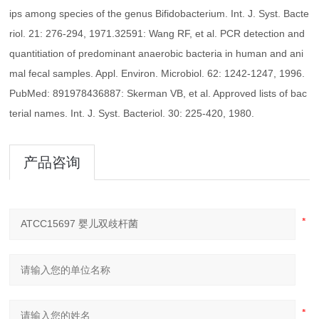
ips among species of the genus Bifidobacterium. Int. J. Syst. Bacte
riol. 21: 276-294, 1971.32591: Wang RF, et al. PCR detection and
quantitiation of predominant anaerobic bacteria in human and ani
mal fecal samples. Appl. Environ. Microbiol. 62: 1242-1247, 1996.
PubMed: 891978436887: Skerman VB, et al. Approved lists of bac
terial names. Int. J. Syst. Bacteriol. 30: 225-420, 1980.
产品咨询