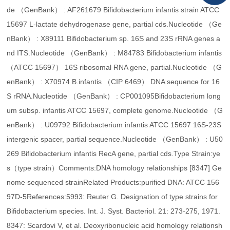
de （GenBank） : AF261679 Bifidobacterium infantis strain ATCC
15697 L-lactate dehydrogenase gene, partial cds.Nucleotide （Ge
nBank） : X89111 Bifidobacterium sp. 16S and 23S rRNA genes a
nd ITS.Nucleotide （GenBank） : M84783 Bifidobacterium infantis
（ATCC 15697） 16S ribosomal RNA gene, partial.Nucleotide （G
enBank） : X70974 B.infantis （CIP 6469） DNA sequence for 16
S rRNA.Nucleotide （GenBank） : CP001095Bifidobacterium long
um subsp. infantis ATCC 15697, complete genome.Nucleotide （G
enBank） : U09792 Bifidobacterium infantis ATCC 15697 16S-23S
intergenic spacer, partial sequence.Nucleotide （GenBank） : U50
269 Bifidobacterium infantis RecA gene, partial cds.Type Strain:ye
s（type strain）Comments:DNA homology relationships [8347] Ge
nome sequenced strainRelated Products:purified DNA: ATCC 156
97D-5References:5993: Reuter G. Designation of type strains for
Bifidobacterium species. Int. J. Syst. Bacteriol. 21: 273-275, 1971.
8347: Scardovi V, et al. Deoxyribonucleic acid homology relationsh