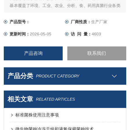
基本覆盖了环境、工业、农业、分析、食、药用真菌行业各类
生产和科研用微生物，
其中许多优良菌株的生产性能具有较高水平。
产品型号：
厂商性质：
生产厂家
更新时间：
2026-05-05
访 问 量：
4603
产品咨询
联系我们
产品分类
PRODUCT CATEGORY
相关文章
RELATED ARTICLES
标准菌株使用注意事项
微生物菌种冷冻干燥和液氮保藏菌种技术