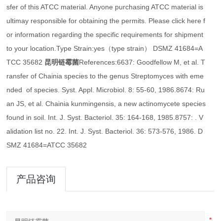
sfer of this ATCC material. Anyone purchasing ATCC material is
ultimay responsible for obtaining the permits. Please click here f
or information regarding the specific requirements for shipment
to your location.Type Strain:yes（type strain） DSMZ 41684=A
TCC 35682
昆明链霉菌
References:6637: Goodfellow M, et al. T
ransfer of Chainia species to the genus Streptomyces with eme
nded of species. Syst. Appl. Microbiol. 8: 55-60, 1986.8674: Ru
an JS, et al. Chainia kunmingensis, a new actinomycete species
found in soil. Int. J. Syst. Bacteriol. 35: 164-168, 1985.8757: . V
alidation list no. 22. Int. J. Syst. Bacteriol. 36: 573-576, 1986. D
SMZ 41684=ATCC 35682
产品咨询