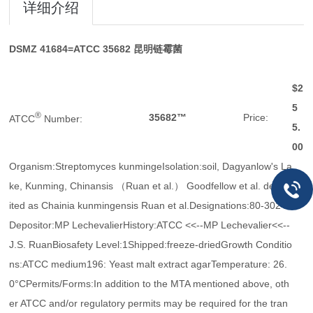
详细介绍
DSMZ 41684=ATCC 35682
昆明链霉菌
$2
5
®
35682™
Price:
ATCC
Number:
5.
00
Organism:Streptomyces kunmingeIsolation:soil, Dagyanlow's La
ke, Kunming, Chinansis （Ruan et al.） Goodfellow et al. depos
ited as Chainia kunmingensis Ruan et al.Designations:80-3024
Depositor:MP LechevalierHistory:ATCC <<--MP Lechevalier<<--
J.S. RuanBiosafety Level:1Shipped:freeze-driedGrowth Conditio
ns:ATCC medium196: Yeast malt extract agarTemperature: 26.
0°CPermits/Forms:In addition to the MTA mentioned above, oth
er ATCC and/or regulatory permits may be required for the tran