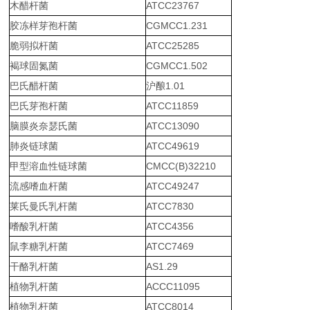
木醋杆菌
ATCC23767
胶冻样芽孢杆菌
CGMCC1.231
脆弱拟杆菌
ATCC25285
褐球固氮菌
CGMCC1.502
巴氏醋杆菌
沪酿1.01
巴氏芽孢杆菌
ATCC11859
脑膜炎奈瑟氏菌
ATCC13090
肺炎链球菌
ATCC49619
甲型溶血性链球菌
CMCC(B)32210
流感嗜血杆菌
ATCC49247
莱氏曼氏乳杆菌
ATCC7830
嗜酸乳杆菌
ATCC4356
鼠李糖乳杆菌
ATCC7469
干酪乳杆菌
AS1.29
植物乳杆菌
ACCC11095
植物乳杆菌
ATCC8014