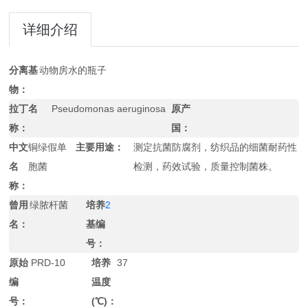
详细介绍
分离基
动物房水的瓶子
物：
拉丁名
Pseudomonas aeruginosa
原产
称：
国：
中文
铜绿假单
主要用途：
测定抗菌防腐剂，纺织品的细菌耐药性
名
胞菌
检测，药效试验，质量控制菌株。
称：
曾用
绿脓杆菌
培养
2
名：
基编
号：
原始
PRD-10
培养
37
编
温度
号：
(℃)：