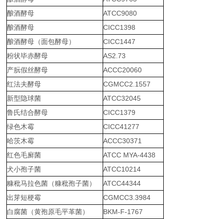
酿酒酵母
ATCC9080
酿酒酵母
CICC1398
酿酒酵母（面包酵母）
CICC1447
粉状毕赤酵母
AS2.73
产朊假丝酵母
ACCC20060
红法夫酵母
CGMCC2.1557
新型隐球菌
ATCC32045
鲁氏结合酵母
CICC1379
绿色木霉
CICC41277
哈茨木霉
ACCC30371
红色毛廯菌
ATCC MYA-4438
犬小孢子菌
ATCC10214
糠秕马拉色菌（糠秕孢子菌）
ATCC44344
出芽短梗霉
CGMCC3.3984
白腐菌（黄孢原毛平革菌）
BKM-F-1767