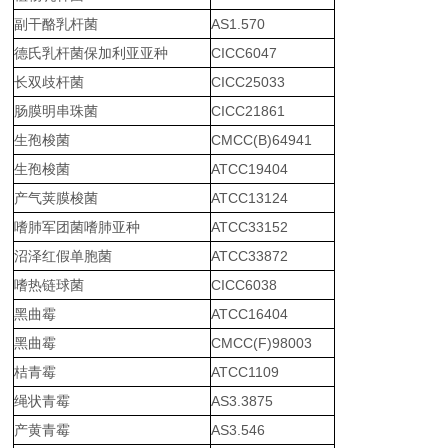
副干酪乳杆菌
AS1.570
德氏乳杆菌保加利亚亚种
CICC6047
长双歧杆菌
CICC25033
肠膜明串珠菌
CICC21861
生孢梭菌
CMCC(B)64941
生孢梭菌
ATCC19404
产气荚膜梭菌
ATCC13124
嗜肺军团菌嗜肺亚种
ATCC33152
沼泽红假单胞菌
ATCC33872
嗜热链球菌
CICC6038
黑曲霉
ATCC16404
黑曲霉
CMCC(F)98003
桔青霉
ATCC1109
绳状青霉
AS3.3875
产黄青霉
AS3.546