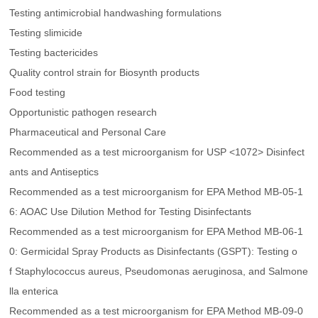
Testing antimicrobial handwashing formulations
Testing slimicide
Testing bactericides
Quality control strain for Biosynth products
Food testing
Opportunistic pathogen research
Pharmaceutical and Personal Care
Recommended as a test microorganism for USP <1072> Disinfect
ants and Antiseptics
Recommended as a test microorganism for EPA Method MB-05-1
6: AOAC Use Dilution Method for Testing Disinfectants
Recommended as a test microorganism for EPA Method MB-06-1
0: Germicidal Spray Products as Disinfectants (GSPT): Testing o
f
Staphylococcus aureus
,
Pseudomonas aeruginosa
, and
Salmone
lla enterica
Recommended as a test microorganism for EPA Method MB-09-0