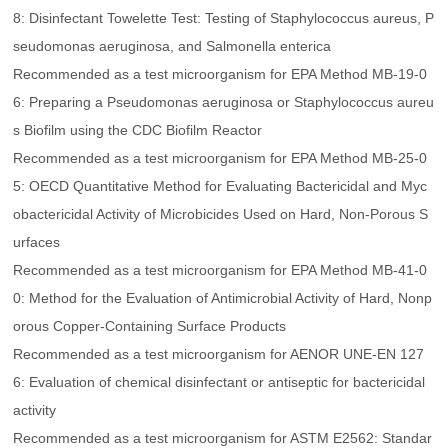
8: Disinfectant Towelette Test: Testing of
Staphylococcus aureus, P
seudomonas aeruginosa
, and
Salmonella enterica
Recommended as a test microorganism for EPA Method MB-19-0
6: Preparing a
Pseudomonas aeruginosa
or
Staphylococcus aureu
s
Biofilm using the CDC Biofilm Reactor
Recommended as a test microorganism for EPA Method MB-25-0
5: OECD Quantitative Method for Evaluating Bactericidal and Myc
obactericidal Activity of Microbicides Used on Hard, Non-Porous S
urfaces
Recommended as a test microorganism for EPA Method MB-41-0
0: Method for the Evaluation of Antimicrobial Activity of Hard, Nonp
orous Copper-Containing Surface Products
Recommended as a test microorganism for AENOR UNE-EN 127
6: Evaluation of chemical disinfectant or antiseptic for bactericidal
activity
Recommended as a test microorganism for ASTM E2562: Standar