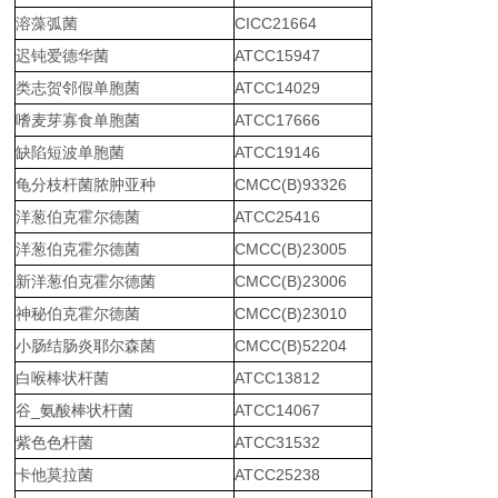
溶藻弧菌
CICC21664
迟钝爱德华菌
ATCC15947
类志贺邻假单胞菌
ATCC14029
嗜麦芽寡食单胞菌
ATCC17666
缺陷短波单胞菌
ATCC19146
龟分枝杆菌脓肿亚种
CMCC(B)93326
洋葱伯克霍尔德菌
ATCC25416
洋葱伯克霍尔德菌
CMCC(B)23005
新洋葱伯克霍尔德菌
CMCC(B)23006
神秘伯克霍尔德菌
CMCC(B)23010
小肠结肠炎耶尔森菌
CMCC(B)52204
白喉棒状杆菌
ATCC13812
谷_氨酸棒状杆菌
ATCC14067
紫色色杆菌
ATCC31532
卡他莫拉菌
ATCC25238