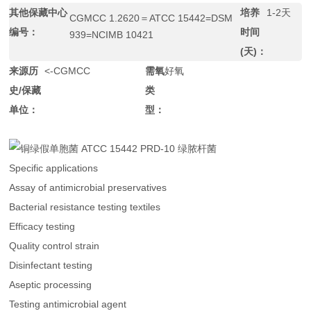
其他保藏中心
培养
1-2天
CGMCC 1.2620＝ATCC 15442=DSM
编号：
时间
939=NCIMB 10421
(天)：
来源历
<-CGMCC
需氧
好氧
史/保藏
类
单位：
型：
Specific applications
Assay of antimicrobial preservatives
Bacterial resistance testing textiles
Efficacy testing
Quality control strain
Disinfectant testing
Aseptic processing
Testing antimicrobial agent