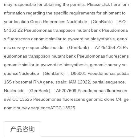
may responsible for obtaining the permits. Please click here for i
nformation regarding the specific requirements for shipment to
your location.Cross References:Nucleotide （GenBank） : AZ2
54353 Z2 Pseudomonas transposon mutant bank Pseudomona
s fluorescens genomic similar to pyoverdine biosynthesis, geno
mic survey sequencNucleotide （GenBank） : AZ254354 Z3 Ps
eudomonas transposon mutant bank Pseudomonas fluorescens
genomic similar to pyoverdine biosynthesis, genomic survey se
quenceNucleotide （GenBank） : D86001 Pseudomonas putida
16S ribosomal RNA gene, strain: IAM 12022, partial sequence.
Nucleotide （GenBank） : AF207609 Pseudomonas fluorescen
s ATCC 13525 Pseudomonas fluorescens genomic clone C4, ge
nomic survey sequenceATCC 13525
产品咨询