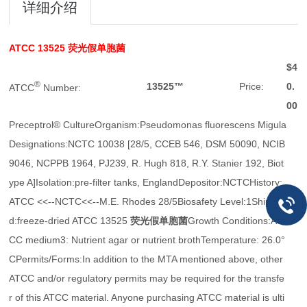
详细介绍
ATCC 13525
荧光假单胞菌
$4
®
13525™
Price:
0.
ATCC
Number:
00
Preceptrol® CultureOrganism:Pseudomonas fluorescens Migula
Designations:NCTC 10038 [28/5, CCEB 546, DSM 50090, NCIB
9046, NCPPB 1964, PJ239, R. Hugh 818, R.Y. Stanier 192, Biot
ype A]Isolation:pre-filter tanks, EnglandDepositor:NCTCHistory:
ATCC <<--NCTC<<--M.E. Rhodes 28/5Biosafety Level:1Shippe
d:freeze-dried ATCC 13525
荧光假单胞菌
Growth Conditions:AT
CC medium3: Nutrient agar or nutrient brothTemperature: 26.0°
CPermits/Forms:In addition to the MTA mentioned above, other
ATCC and/or regulatory permits may be required for the transfe
r of this ATCC material. Anyone purchasing ATCC material is ulti