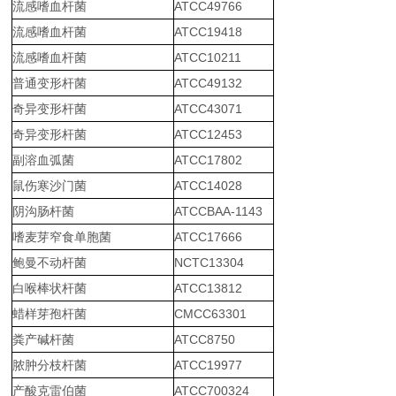
流感嗜血杆菌
ATCC49766
流感嗜血杆菌
ATCC19418
流感嗜血杆菌
ATCC10211
普通变形杆菌
ATCC49132
奇异变形杆菌
ATCC43071
奇异变形杆菌
ATCC12453
副溶血弧菌
ATCC17802
鼠伤寒沙门菌
ATCC14028
阴沟肠杆菌
ATCCBAA-1143
嗜麦芽窄食单胞菌
ATCC17666
鲍曼不动杆菌
NCTC13304
白喉棒状杆菌
ATCC13812
蜡样芽孢杆菌
CMCC63301
粪产碱杆菌
ATCC8750
脓肿分枝杆菌
ATCC19977
产酸克雷伯菌
ATCC700324