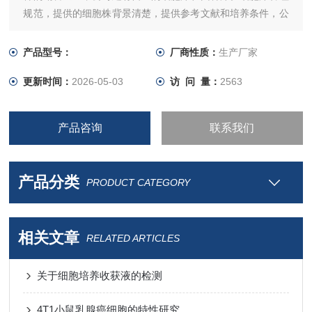
规范，提供的细胞株背景清楚，提供参考文献和培养条件，公
司引进ATCC细胞200余种，ATCC菌种800余种。并和国内各
大保藏中心有密切联系，细胞种类齐全，质量保证！
产品型号：
厂商性质：
生产厂家
更新时间：
2026-05-03
访 问 量：
2563
产品咨询
联系我们
产品分类
PRODUCT CATEGORY
相关文章
RELATED ARTICLES
关于细胞培养收获液的检测
4T1小鼠乳腺癌细胞的特性研究