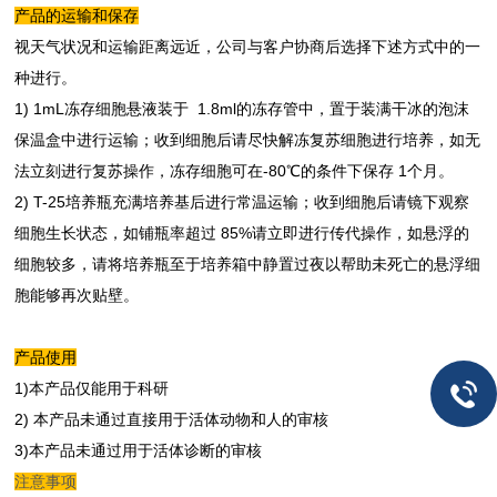
产品的运
输和保存
视天气状况和运输距离远近，公司与客户协商后选择下述方式中的一
种进行。
1) 1mL冻存细胞悬液装于 1.8ml的冻存管中，置于装满干冰的泡沫
保温盒中进行运输；收到细胞后请尽快解冻复苏细胞进行培养，如无
法立刻进行复苏操作，冻存细胞可在-80℃的条件下保存 1个月。
2) T-25培养瓶充满培养基后进行常温运输；收到细胞后请镜下观察
细胞生长状态，如铺瓶率超过 85%请立即进行传代操作，如悬浮的
细胞较多，请将培养瓶至于培养箱中静置过夜以帮助未死亡的悬浮细
胞能够再次贴壁。
产品使用
1)本产品仅能用于科研
2) 本产品未通过直接用于活体动物和人的审核
3)本产品未通过用于活体诊断的审核
注意事项