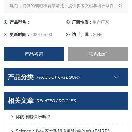
规范，提供的细胞株背景清楚，提供参考文献和培养条件，公
司引进ATCC细胞200余种，ATCC菌种800余种。并和国内各
大保藏中心有密切联系，细胞种类齐全，质量保证！
产品型号：
厂商性质：
生产厂家
更新时间：
2026-05-03
访 问 量：
2046
产品咨询
联系我们
产品分类
PRODUCT CATEGORY
相关文章
RELATED ARTICLES
你的细胞快乐吗？
Science：科学家发现钙通道“线粒体蛋白EMRE”