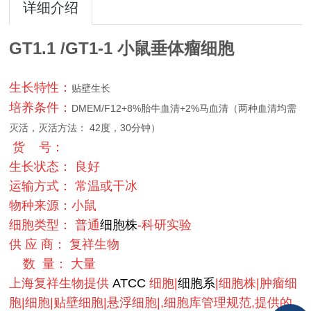
详细介绍
GT1.1 /GT1-1 小鼠垂体瘤细胞
生长特性：
贴壁生长
培养条件：
DMEM/F12+8%胎牛血清+2%马血清（两种血清均需
灭活，灭活方法： 42度，30分钟）
货 号：
生长状态： 良好
运输方式： 常温或干冰
物种来源：小鼠
细胞类型： 普通
细胞株
-科研实验
供 应 商： 复祥生物
数 量： 大量
上海复祥生物提供
ATCC
细胞|
细胞系
|细胞株|肿瘤细
胞|细胞|贴壁细胞|悬浮细胞|,细胞库管理规范,提供的