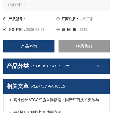
特征特性：
培养条件：RPMI1640+10%FBS
冻存条件：90%FBS+10%dmso
产品型号：
厂商性质：
生产厂家
更新时间：
2026-05-03
访 问 量：
3592
产品咨询
联系我们
产品分类
PRODUCT CATEGORY
相关文章
RELATED ARTICLES
高性价比ATCC细胞采购指南：国产厂商技术突破与进口替代分析
鉴别ATCC细胞株真伪的方法