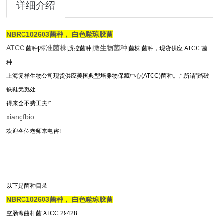
详细介绍
NBRC102603菌种， 白色噬琼胶菌
ATCC
标准菌株
微生物菌种
菌种|
|质控菌种|
|菌株|菌种，现货供应 ATCC 菌
种
上海复祥生物公司现货供应美国典型培养物保藏中心(ATCC)菌种。,*,所谓"踏破
铁鞋无觅处.
得来全不费工夫!"
xiangfbio
.
欢迎各位老师来电咨!
以下是菌种目录
NBRC102603菌种， 白色噬琼胶菌
空肠弯曲杆菌 ATCC 29428