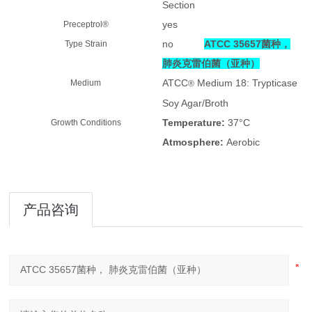
Section
yes
Preceptrol®
no
ATCC 35657菌种，
Type Strain
肺炎克雷伯菌（亚种）
ATCC
Medium 18: Trypticase
Medium
®
Soy Agar/Broth
Temperature:
37°C
Growth Conditions
Atmosphere:
Aerobic
产品咨询