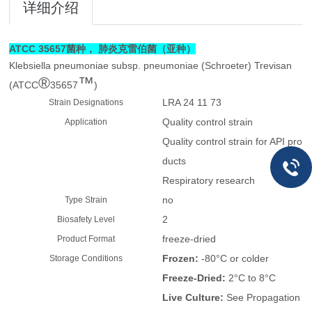
详细介绍
ATCC 35657菌种， 肺炎克雷伯菌（亚种）
Klebsiella pneumoniae
subsp.
pneumoniae
(Schroeter) Trevisan
®
™
(ATCC
35657
)
LRA 24 11 73
Strain Designations
Quality control strain
Application
Quality control strain for API pro
ducts
Respiratory research
no
Type Strain
2
Biosafety Level
freeze-dried
Product Format
Frozen:
-80°C or colder
Storage Conditions
Freeze-Dried:
2°C to 8°C
Live Culture:
See Propagation