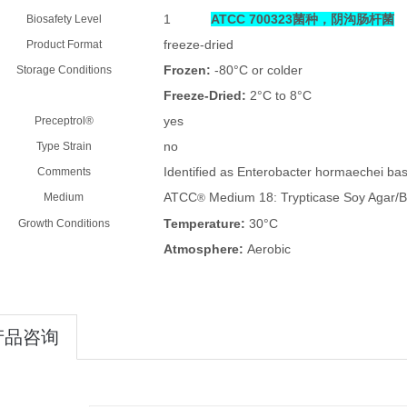
1
ATCC 700323菌种，阴沟肠杆菌
Biosafety Level
freeze-dried
Product Format
Frozen:
-80°C or colder
Storage Conditions
Freeze-Dried:
2°C to 8°C
yes
Preceptrol®
no
Type Strain
Identified as
Enterobacter hormaechei
base
Comments
ATCC
Medium 18: Trypticase Soy Agar/B
Medium
®
Temperature:
30°C
Growth Conditions
Atmosphere:
Aerobic
产品咨询