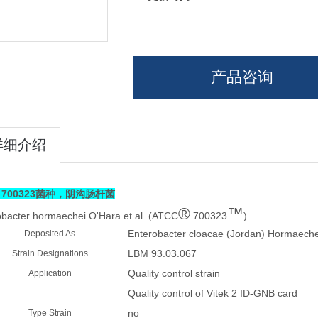
产品咨询
详细介绍
C 700323菌种，阴沟肠杆菌
®
™
obacter hormaechei
O'Hara et al. (ATCC
700323
)
Enterobacter cloacae
(Jordan) Hormaech
Deposited As
LBM 93.03.067
Strain Designations
Quality control strain
Application
Quality control of Vitek 2 ID-GNB card
no
Type Strain