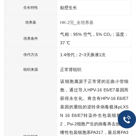
贴壁生长
生长特性
HK-2完_全培养基
培养基
气相：95% 空气，5% CO₂；温度：
培养条件
37 ℃
1:4传代；2~3天换液1次
传代方法
正常肾组织
组织来源
该细胞属源于正常肾的近曲小管细
胞，通过导入HPV-16 E6/E7基因而
获得永生化。将含有HPV-16 E6/E7
基因的重组的逆转录病毒载体pLXS
N 16 E6/E7转染外生包装细胞Psi-
2，Psi-2细胞产生的病毒再去感染兼
嗜性包装细胞系PA317，最后将PA3