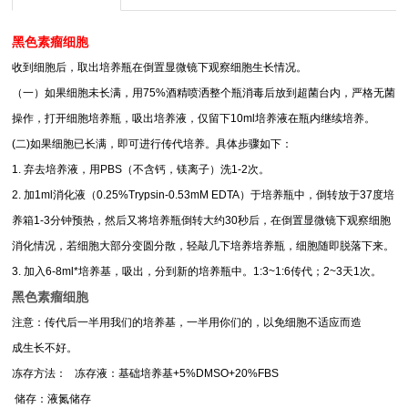
黑色素瘤细胞
收到细胞后，取出培养瓶在倒置显微镜下观察细胞生长情况。
（一）如果细胞未长满，用75%酒精喷洒整个瓶消毒后放到超菌台内，严格无菌
操作，打开细胞培养瓶，吸出培养液，仅留下10ml培养液在瓶内继续培养。
(二)如果细胞已长满，即可进行传代培养。具体步骤如下：
1. 弃去培养液，用PBS（不含钙，镁离子）洗1-2次。
2. 加1ml消化液（0.25%Trypsin-0.53mM EDTA）于培养瓶中，倒转放于37度培
养箱1-3分钟预热，然后又将培养瓶倒转大约30秒后，在倒置显微镜下观察细胞
消化情况，若细胞大部分变圆分散，轻敲几下培养培养瓶，细胞随即脱落下来。
3. 加入6-8ml*培养基，吸出，分到新的培养瓶中。1:3~1:6传代；2~3天1次。
黑色素瘤细胞
注意：传代后一半用我们的培养基，一半用你们的，以免细胞不适应而造
成生长不好。
冻存方法： 冻存液：基础培养基+5%DMSO+20%FBS
储存：液氮储存