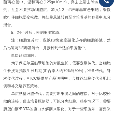
菌离心管中。温和离心(125g×10min)，弃去上清去除冻存保护
剂。注意不要扰动细胞层。加入1-2 ml*培养基重悬细胞，缓慢
吹打使细胞团变松散。将细胞悬液转移至含培养基的容器中充分
混合。
5、24小时后，检测细胞状态。
注：细胞复苏时，应以zui快速度融化冻存的细胞溶液，然
后迅速与*培养基混合，并接种到合适的细胞瓶中。
单层贴壁细胞：
为了保证单层贴壁细胞的对数生长，需要定期传代。当细胞
生长接近指数生长后期(汇合率大约70%到90%)，准备传代。针
对传代过程，ATCC提供的产品说明中，会推荐细胞传代分配比
例和补充培养基策略。
单层贴壁细胞传代，需要打断细胞之间的连接。对于比较松
散的连接，猛击培养瓶侧壁，可以分离细胞。很多情况下，需要
胰蛋白酶/EDTA的蛋白水解酶来消化。对于一些细胞系，需要采