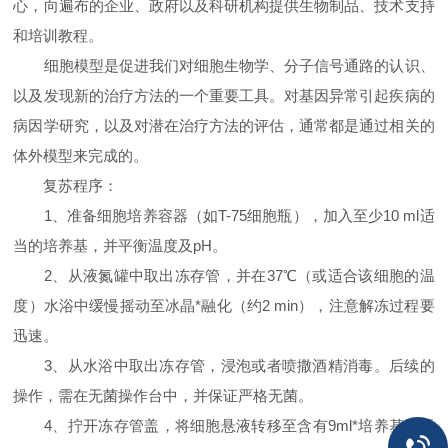
心，向遍布的企业、政府以及科研机构提供生物制品、技术支持
和培训教程。
细胞模型是促进我们对细胞生物学、分子信号通路的认识、
以及发现新的治疗方法的一个重要工具。对基因异常引起疾病的
病因学研究，以及对潜在治疗方法的评估，通常都是通过相关的
体外模型来完成的。
复苏程序：
1、准备细胞培养容器（如T-75细胞瓶），加入至少10 ml适
当的培养基，并平衡温度及pH。
2、从液氮罐中取出冻存管，并在37℃（或适合该细胞的温
度）水浴中缓慢摇动至冰晶*融化（约2 min），注意解冻过程要
迅速。
3、从水浴中取出冻存管，浸泡或者喷撒酒精消毒。后续的
操作，需在无菌操作台中，并保证严格无菌。
4、拧开冻存管盖，将细胞悬液转移至含有9ml*培养基的无