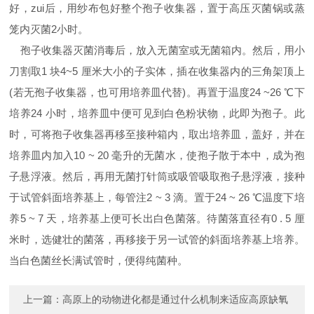
好，zui后，用纱布包好整个孢子收集器，置于高压灭菌锅或蒸
笼内灭菌2小时。
孢子收集器灭菌消毒后，放入无菌室或无菌箱内。然后，用小
刀割取1 块4~5 厘米大小的子实体，插在收集器内的三角架顶上
(若无孢子收集器，也可用培养皿代替)。再置于温度24 ~26 ℃下
培养24 小时，培养皿中便可见到白色粉状物，此即为孢子。此
时，可将孢子收集器再移至接种箱内，取出培养皿，盖好，并在
培养皿内加入10 ~ 20 毫升的无菌水，使孢子散于本中，成为孢
子悬浮液。然后，再用无菌打针筒或吸管吸取孢子悬浮液，接种
于试管斜面培养基上，每管注2 ~ 3 滴。置于24 ~ 26 ℃温度下培
养5 ~ 7 天，培养基上便可长出白色菌落。待菌落直径有0 . 5 厘
米时，选健壮的菌落，再移接于另一试管的斜面培养基上培养。
当白色菌丝长满试管时，便得纯菌种。
上一篇：
高原上的动物进化都是通过什么机制来适应高原缺氧