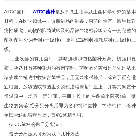
ATCC菌种
ATCC菌种
是从事微生物学及生命科学研究的基本
材料，在医学领域中，诊断制品的制备，菌苗的生产、微生物致
病性研究，药物的抑菌试验及药品微生物检验等都有一套完整的
菌种菌种分为母种(一级种)、原种(二级种)和栽培种(三级种)三
级。
工业发酵的有用菌种，其筛选步骤包括菌种分离、初筛和复
筛，挑选具有某种能力的有用菌种。菌种的分离就是首先是从土
壤或腐生植物中收集含菌样品，用无菌水稀释后，涂布于置有适
宜细菌、放线菌或霉菌生长的琼脂培养基平皿上，并将其倒置于
恒温箱中，培养一定时间，平皿上长出的许多单个菌落(单一微
生物的集落)经分别分离后即为各种纯种菌株，简称纯种，移种
至试管斜面培养基上，置4℃冰箱备用。
ATCC菌种的孢子分离法：
孢子分离法又可分为以下几种方法: