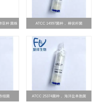
嗜肺亚种 菌株
ATCC 14997菌种， 棒状杆菌
长赤细菌
ATCC 25374菌种， 海洋盐单胞菌