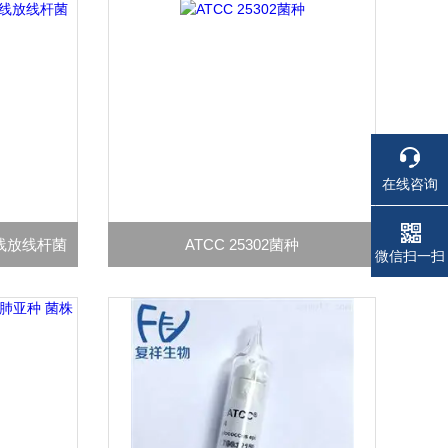
在线咨询
放线放线杆菌
ATCC 25302菌种
电话
电话
微信扫一扫