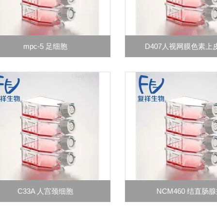
mpc-5 足细胞
D407人视网膜色素上
C33A 人宫颈细胞
NCM460 结直肠