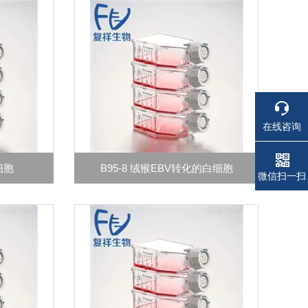
在线咨询
癌细胞
B95-8 绒猴EBV转化的白细胞
电话
电话
微信扫一扫